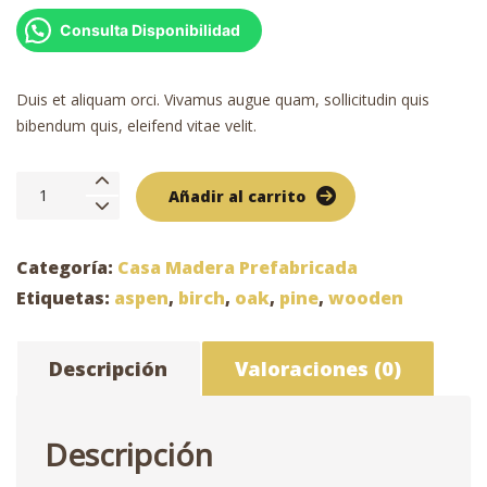
Consulta Disponibilidad
Duis et aliquam orci. Vivamus augue quam, sollicitudin quis
bibendum quis, eleifend vitae velit.
Silla
Añadir al carrito
de
pino
6×6
Categoría:
Casa Madera Prefabricada
cantidad
Etiquetas:
aspen
,
birch
,
oak
,
pine
,
wooden
Descripción
Valoraciones (0)
Descripción