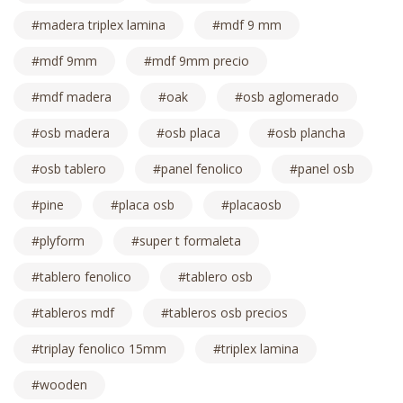
madera triplex lamina
mdf 9 mm
mdf 9mm
mdf 9mm precio
mdf madera
oak
osb aglomerado
osb madera
osb placa
osb plancha
osb tablero
panel fenolico
panel osb
pine
placa osb
placaosb
plyform
super t formaleta
tablero fenolico
tablero osb
tableros mdf
tableros osb precios
triplay fenolico 15mm
triplex lamina
wooden