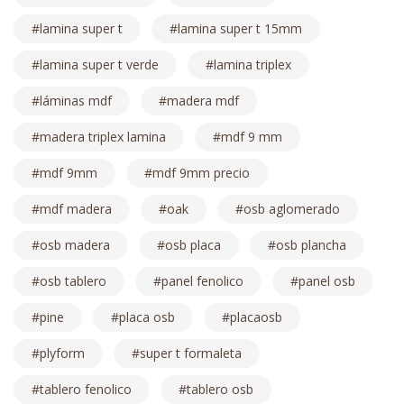
lamina super t
lamina super t 15mm
lamina super t verde
lamina triplex
láminas mdf
madera mdf
madera triplex lamina
mdf 9 mm
mdf 9mm
mdf 9mm precio
mdf madera
oak
osb aglomerado
osb madera
osb placa
osb plancha
osb tablero
panel fenolico
panel osb
pine
placa osb
placaosb
plyform
super t formaleta
tablero fenolico
tablero osb