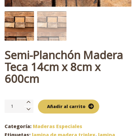
Semi-Planchón Madera
Teca 14cm x 8cm x
600cm
Semi-
Añadir al carrito
Planchón
Madera
Teca
Categoría:
Maderas Especiales
14cm
Etiquetas:
lamina de madera triplex
,
lamina