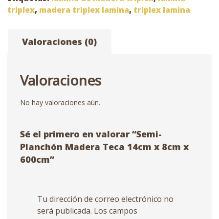
x
triplex
,
madera triplex lamina
,
triplex lamina
8cm
x
Valoraciones (0)
600cm
cantidad
Valoraciones
No hay valoraciones aún.
Sé el primero en valorar “Semi-
Planchón Madera Teca 14cm x 8cm x
600cm”
Tu dirección de correo electrónico no
será publicada.
Los campos