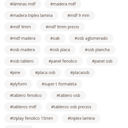
láminas mdf
madera mdf
madera triplex lamina
mdf 9 mm
mdf 9mm
mdf 9mm precio
mdf madera
oak
osb aglomerado
osb madera
osb placa
osb plancha
osb tablero
panel fenolico
panel osb
pine
placa osb
placaosb
plyform
super t formaleta
tablero fenolico
tablero osb
tableros mdf
tableros osb precios
triplay fenolico 15mm
triplex lamina