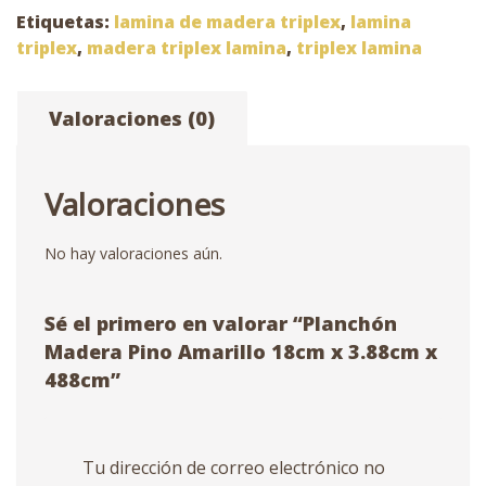
x
Etiquetas:
lamina de madera triplex
,
lamina
3.88cm
triplex
,
madera triplex lamina
,
triplex lamina
x
488cm
Valoraciones (0)
cantidad
Valoraciones
No hay valoraciones aún.
Sé el primero en valorar “Planchón
Madera Pino Amarillo 18cm x 3.88cm x
488cm”
Tu dirección de correo electrónico no