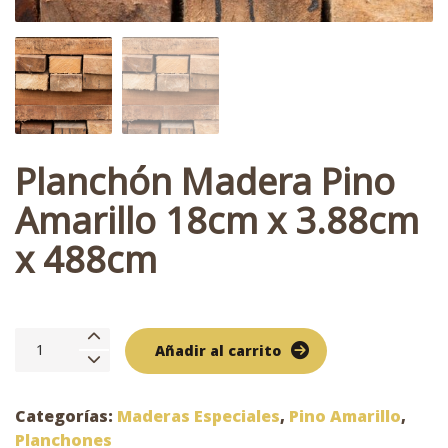
Planchón Madera Pino
Amarillo 18cm x 3.88cm
x 488cm
Planchón
Añadir al carrito
Madera
Pino
Amarillo
Categorías:
Maderas Especiales
,
Pino Amarillo
,
18cm
Planchones