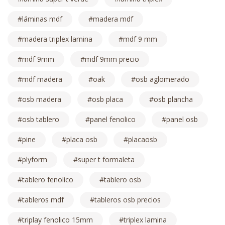
láminas mdf
madera mdf
madera triplex lamina
mdf 9 mm
mdf 9mm
mdf 9mm precio
mdf madera
oak
osb aglomerado
osb madera
osb placa
osb plancha
osb tablero
panel fenolico
panel osb
pine
placa osb
placaosb
plyform
super t formaleta
tablero fenolico
tablero osb
tableros mdf
tableros osb precios
triplay fenolico 15mm
triplex lamina