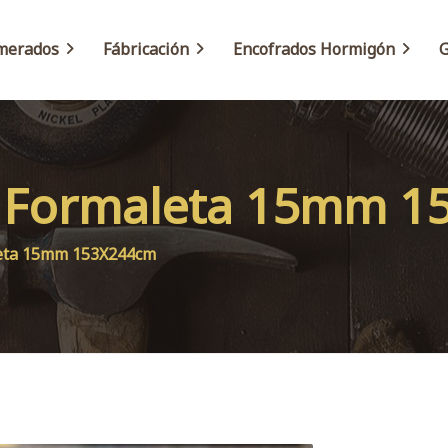
merados
Fábricación
Encofrados Hormigón
G
T Formaleta 15mm 
eta 15mm 153X244cm