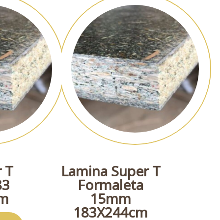
 T
Lamina Super T
83
Formaleta
mm
15mm
183X244cm