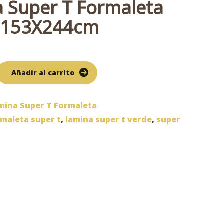
 Super T Formaleta
153X244cm
Añadir al carrito
mina Super T Formaleta
maleta super t
,
lamina super t verde
,
super