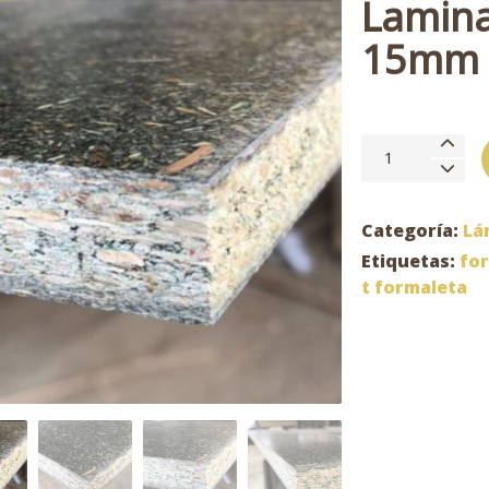
Lamina
15mm 
Lamina
Super
T
Formaleta
Categoría:
Lá
15mm
Etiquetas:
for
153X244cm
t formaleta
cantidad