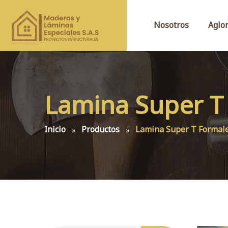
Nosotros
Aglo
Lamina Super 
Inicio
Productos
Lamina Super T Formal