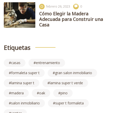
febrero 26, 2023
0
Cómo Elegir la Madera
Adecuada para Construir una
Casa
Etiquetas
casas
entrenamiento
formaleta super t
gran salon inmobiliario
lamina super t
lamina super t verde
madera
oak
pino
salon inmobiliario
super t formaleta