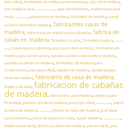
,
,
,
pisos deck
formaletas de madera para columnas
piso deck madera
,
,
,
piso madera deck
piso deck exterior
madera para piso
sauna en madera fabrica
,
,
,
,
deck
pasamanos en madera
formaleta de madera
panel
fabricante sauna
fabricantes casas de
,
acústico decorativo madera
madera
fabrica de
,
,
estructuras en madera para cubiertas
casas en madera
,
,
,
formaleta circular
formaleta madera
fabrica de
,
,
,
madera para cubiertas
pisos para deck exterior
formaletas en
saunas
,
,
madera para construcción
paneles acústicos decorativos madera
,
paneles acusticos en madera
formaletas de madera para
,
,
,
construcción
pisos para deck
tejados de madera
escaleras para
fabricante de casa de madera
,
,
casas de madera
fabricacion de cabañas
,
madera de deck
de madera
,
,
fabricantes casas madera
madera para
,
,
,
,
formaleta
paneles acusticos madera
pisos tipo deck
pared
fabricantes saunas
,
,
,
acustica de madera
fabrica de casas de madera
piso deck
sauna fabrica
,
,
,
,
para exteriores
pisos deck para terrazas
tejado madera
fabricante baños turcos
,
,
,
madera para deck
techos acusticos de madera
piso en deck
piso